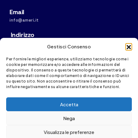
Email
info@ameri.it
Indirizzo
Sede operativa: Via S. Vincenzo, 4/11, 16121 Genova
Gestisci Consenso
Sede legale:
Via D. Fiasella, 16/20, 16121 Genova
Per fornire le migliori esperienze, utilizziamo tecnologie come i
cookie per memorizzare e/o accedere alle informazioni del
dispositivo. Il consenso a queste tecnologie ci permetterà di
elaborare dati come il comportamento di navigazione o ID unici
su questo sito. Non acconsentire o ritirare il consenso può
influire negativamente su alcune caratteristiche e funzioni.
Accetta
Spesa cofinanziata con risorse del PR FESR Liguria
2021-2027
Nega
Visualizza le preferenze